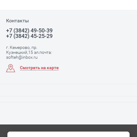
Контакты
+7 (3842) 49-50-39
+7 (3842) 45-25-29
г. Кемерово, пр.
Кузнецкий,15 эл.почта:
softeh@inbox.ru
Смотреть на карте
softeh@inbox.ru
© 2016 ООО “Софтех” эл.почта: